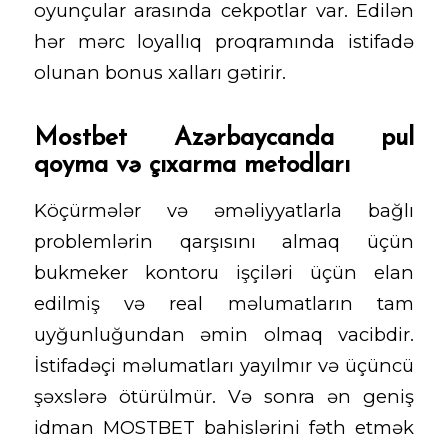
oyunçular arasında cekpotlar var. Edilən
hər mərc loyallıq proqramında istifadə
olunan bonus xalları gətirir.
Mostbet Azərbaycanda pul
qoyma və çıxarma metodları
Köçürmələr və əməliyyatlarla bağlı
problemlərin qarşısını almaq üçün
bukmeker kontoru işçiləri üçün elan
edilmiş və real məlumatların tam
uyğunluğundan əmin olmaq vacibdir.
İstifadəçi məlumatları yayılmır və üçüncü
şəxslərə ötürülmür. Və sonra ən geniş
idman MOSTBET bahislərini fəth etmək