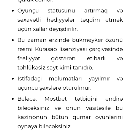
Oyunçu statusunu artırmaq və
səxavətli hədiyyələr təqdim etmək
üçün xallar dəyişdirilir.
Bu zaman ərzində bukmeyker özünü
rəsmi Kürasao lisenziyası çərçivəsində
fəaliyyət göstərən etibarlı və
təhlükəsiz sayt kimi tanıdıb.
İstifadəçi məlumatları yayılmır və
üçüncü şəxslərə ötürülmür.
Beləcə, Mostbet tətbiqini endirə
biləcəksiniz və onun vasitəsilə bu
kazinonun bütün qumar oyunlarını
oynaya biləcəksiniz.