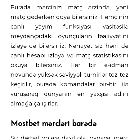
Burada mərcinizi matç ərzində, yəni
matç gedərkən qoya bilərsiniz. Həmçinin
canlı yayım funksiyası vasitəsilə
meydançadakı oyunçuların fəaliyyətini
izləyə də bilərsiniz. Nəhayət siz həm də
canlı hesabı izləyə və matç statistikasını
oxuya bilərsiniz. Hər bir e-idman
növündə yüksək səviyyəli turnirlər tez-tez
keçirilir, burada komandalar bir-biri ilə
vuruşaraq dünyanın ən yaxşısı adını
almağa çalışırlar.
Mostbet mərcləri barədə
Siz dərhal onlara daxil ola, oynaya, mərc