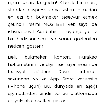
üçün cəsarətlə gedin! Klassik bir mərc,
standart ekspress və ya sistem olmadan
ən azı bir bukmeker təsəvvür etmək
çətindir, rəsmi MOSTBET veb saytı da
istisna deyil. Adi bahis ilə oyunçu yalnız
bir hadisəni seçir və sonra gözlənilən
nəticəni göstərir.
Bəli, bukmeker kontoru Kurakao
hökumətinin verdiyi lisenziya əsasında
fəaliyyət göstərir Rəsmi internet
saytından və ya App Store vasitəsilə
(iPhone üçün) Bu, dünyada ən aşağı
qiymətlərdən biridir və bu platformada
ən yüksək əmsalları göstərir