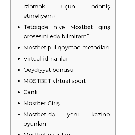
izləmək üçün ödəniş
etməliyəm?
Tətbiqdə niyə Mostbet giriş
prosesini edə bilmirəm?
Mostbet pul qoymaq metodları
Virtual idmanlar
Qeydiyyat bonusu
MOSTBET vİrtual sport
Canlı
Mostbet Giriş
Mostbet-də yeni kazino
oyunları
Mostbet oyunları