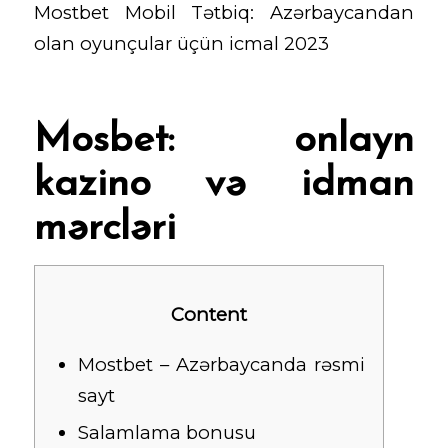
Mostbet Mobil Tətbiq: Azərbaycandan
olan oyunçular üçün icmal 2023
Mosbet: onlayn
kazino və idman
mərcləri
Content
Mostbet – Azərbaycanda rəsmi
sayt
Salamlama bonusu