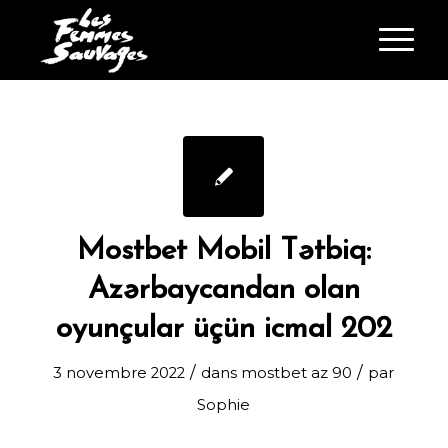
Mostbet Mobil Tətbiq:
Azərbaycandan olan
oyunçular üçün icmal 202
/
/
3 novembre 2022
dans
mostbet az 90
par
Sophie