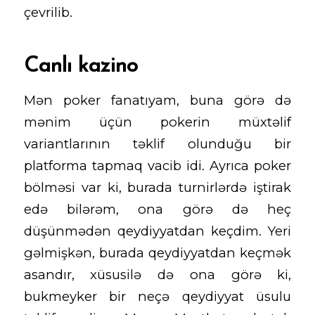
çevrilib.
Canlı kazino
Mən poker fanatıyam, buna görə də
mənim üçün pokerin müxtəlif
variantlarının təklif olunduğu bir
platforma tapmaq vacib idi. Ayrıca poker
bölməsi var ki, burada turnirlərdə iştirak
edə bilərəm, ona görə də heç
düşünmədən qeydiyyatdan keçdim. Yeri
gəlmişkən, burada qeydiyyatdan keçmək
asandır, xüsusilə də ona görə ki,
bukmeyker bir neçə qeydiyyat üsulu