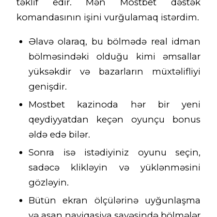
təklif edir. Mən Mostbet dəstək
komandasının işini vurğulamaq istərdim.
Əlavə olaraq, bu bölmədə real idman
bölməsindəki olduğu kimi əmsallar
yüksəkdir və bazarların müxtəlifliyi
genişdir.
Mostbet kazinoda hər bir yeni
qeydiyyatdan keçən oyunçu bonus
əldə edə bilər.
Sonra isə istədiyiniz oyunu seçin,
sadəcə klikləyin və yüklənməsini
gözləyin.
Bütün ekran ölçülərinə uyğunlaşma
və asan naviqasiya sayəsində bölmələr