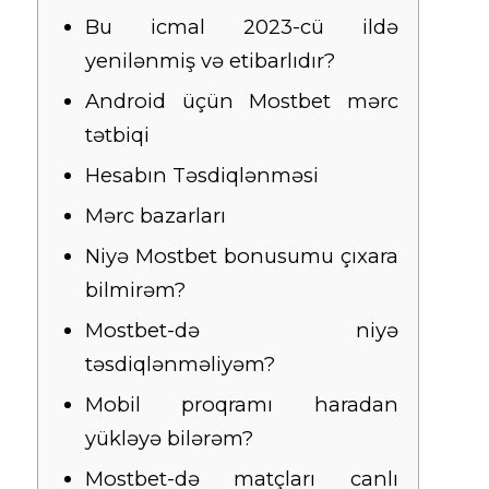
Bu icmal 2023-cü ildə
yenilənmiş və etibarlıdır?
Android üçün Mostbet mərc
tətbiqi
Hesabın Təsdiqlənməsi
Mərc bazarları
Niyə Mostbet bonusumu çıxara
bilmirəm?
Mostbet-də niyə
təsdiqlənməliyəm?
Mobil proqramı haradan
yükləyə bilərəm?
Mostbet-də matçları canlı