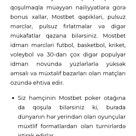
qoşulmaqla müəyyən nailiyyətlərə görə
bonus xallar, Mostbet qəpikləri, pulsuz
mərclər, pulsuz fırlatmalar və digər
mükafatlar qazana bilərsiniz. Mostbet
idman mərcləri futbol, basketbol, kriket,
voleybol və 30-dan çox digər populyar
idman növündə yüzlərlərlə yüksək
əmsalı və müxtəlif bazarları olan matçları
özündə ehtiva edir.
Siz həmçinin Mostbet poker otağına
da qoşula bilərsiniz ki, burada
dünyanın hər yerindən olan oyunçular
müxtlif formatlardan olan turnirlərdə
iştirak edirlər.