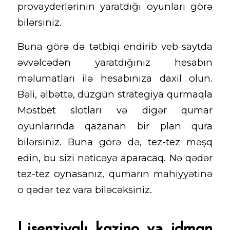
provayderlərinin yaratdığı oyunları görə
bilərsiniz.
Buna görə də tətbiqi endirib veb-saytda
əvvəlcədən yaratdığınız hesabın
məlumatları ilə hesabınıza daxil olun.
Bəli, əlbəttə, düzgün strategiya qurmaqla
Mostbet slotları və digər qumar
oyunlarında qazanan bir plan qura
bilərsiniz. Buna görə də, tez-tez məşq
edin, bu sizi nəticəyə aparacaq. Nə qədər
tez-tez oynasanız, qumarın mahiyyətinə
o qədər tez vara biləcəksiniz.
Lisenziyalı kazino və idman