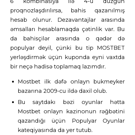
6 kombinasiya ilə 4-ü düzgün
proqnozlaşdırılırsa, bahis qazanılmış
hesab olunur. Dezavantajlar arasında
əmsalları hesablamaqda çətinlik var. Bu
da bahisçilər arasında o qədər də
populyar deyil, çünki bu tip MOSTBET
yerləşdirmək üçün kuponda eyni vaxtda
bir neçə hadisə toplamaq lazımdır.
Mostbet ilk dəfə onlayn bukmeyker
bazarına 2009-cu ildə daxil olub.
Bu saytdakı bəzi oyunlar hətta
Mostbet onlayn kazinonun rəğbətini
qazandığı üçün Populyar Oyunlar
kateqiyasında da yer tutub.