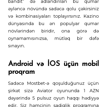
bandit” də adlandırılan bu qumar
əyləncə növündə sadəcə qolu çəkirsiniz
və kombinasiyaları toplayırsınız. Kazino
dünyasında bu ən populyar qumar
növlərindən biridir, ona görə də
oynamamısınızsa, mütləq bir dəfə
sınayın.
Android və İOS üçün mobil
proqram
Sadəcə Mostbet-ə qoşulduğunuz üçün
şirkət sizə Aviator oyununda 1 AZN
dəyərində 5 pulsuz oyun haqqı hədiyyə
edir. Siz həmçinin sadiqlik proqramına