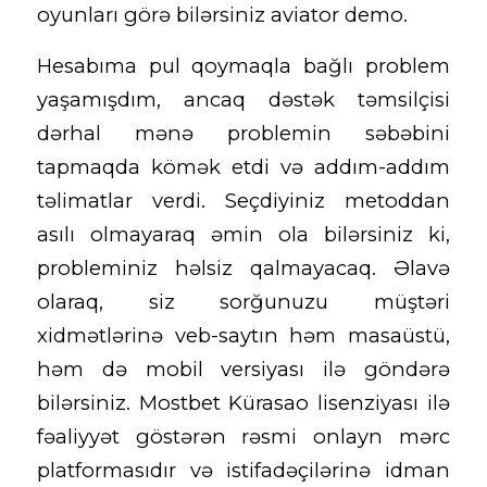
oyunları görə bilərsiniz
aviator demo
.
Hesabıma pul qoymaqla bağlı problem
yaşamışdım, ancaq dəstək təmsilçisi
dərhal mənə problemin səbəbini
tapmaqda kömək etdi və addım-addım
təlimatlar verdi. Seçdiyiniz metoddan
asılı olmayaraq əmin ola bilərsiniz ki,
probleminiz həlsiz qalmayacaq. Əlavə
olaraq, siz sorğunuzu müştəri
xidmətlərinə veb-saytın həm masaüstü,
həm də mobil versiyası ilə göndərə
bilərsiniz. Mostbet Kürasao lisenziyası ilə
fəaliyyət göstərən rəsmi onlayn mərc
platformasıdır və istifadəçilərinə idman